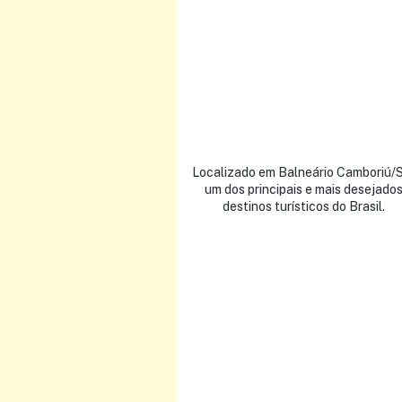
s de carros antigos,
Localizado em Balneário Camboriú/
 vai contemplar um
um dos principais e mais desejado
para estacionamento
destinos turísticos do Brasil.
osição.