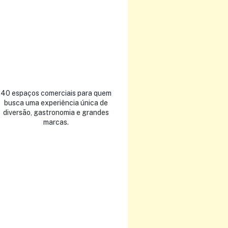
40 espaços comerciais para quem
Atrações para todas
busca uma experiência única de
tudo em um ambie
diversão, gastronomia e grandes
cenários únicos, co
marcas.
detalhes e arquite